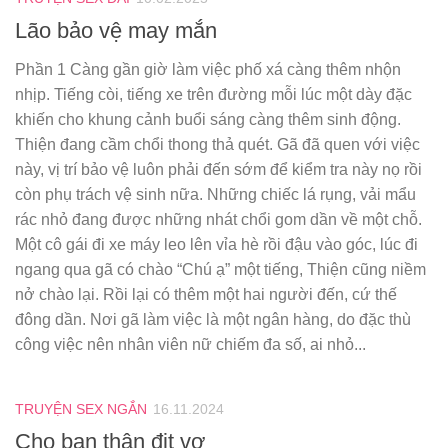
Lão bảo vệ may mắn
Phần 1 Càng gần giờ làm việc phố xá càng thêm nhộn
nhịp. Tiếng còi, tiếng xe trên đường mỗi lúc một dày đặc
khiến cho khung cảnh buổi sáng càng thêm sinh động.
Thiện đang cầm chổi thong thả quét. Gã đã quen với việc
này, vị trí bảo vệ luôn phải đến sớm để kiểm tra này nọ rồi
còn phụ trách vệ sinh nữa. Những chiếc lá rụng, vải mẩu
rác nhỏ đang được những nhát chổi gom dần về một chỗ.
Một cô gái đi xe máy leo lên vỉa hè rồi đậu vào góc, lúc đi
ngang qua gã có chào “Chú ạ” một tiếng, Thiện cũng niềm
nở chào lại. Rồi lại có thêm một hai người đến, cứ thế
đông dần. Nơi gã làm việc là một ngân hàng, do đặc thù
công việc nên nhân viên nữ chiếm đa số, ai nhỏ...
TRUYỆN SEX NGẮN
16.11.2024
Cho bạn thân địt vợ