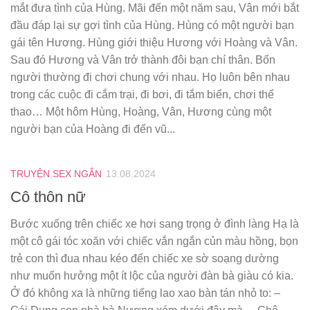
mắt đưa tình của Hùng. Mãi đến một năm sau, Vân mới bắt
đầu đáp lại sự gợi tình của Hùng. Hùng có một người bạn
gái tên Hương. Hùng giới thiệu Hương với Hoàng và Vân.
Sau đó Hương và Vân trở thành đôi bạn chí thân. Bốn
người thường đi chơi chung với nhau. Họ luôn bên nhau
trong các cuộc đi cắm trại, đi bơi, đi tắm biển, chơi thể
thao… Một hôm Hùng, Hoàng, Vân, Hương cùng một
người bạn của Hoàng đi đến vũ...
TRUYỆN SEX NGẮN
13.08.2024
Cô thôn nữ
Bước xuống trên chiếc xe hơi sang trọng ở đình làng Hạ là
một cô gái tóc xoăn với chiếc vắn ngắn củn màu hồng, bọn
trẻ con thì đua nhau kéo đến chiếc xe sờ soạng dường
như muốn hưởng một ít lộc của người đàn bà giàu có kia.
Ở đó không xa là những tiếng lao xao bàn tán nhỏ to: –