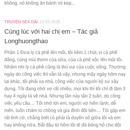
không, nó không ăn bánh mì kẹp...
TRUYỆN SEX DÀI
13.03.2025
Cùng lúc với hai chị em – Tác giả
Longhuongthao
Phần 1 Đưa ly cà phê lên môi, tôi liếm 1 chút, vị cà phê
đắng, cùng mùi thơm của sữa, của cà phê xộc lên mũi tôi.
Nhâm nhi ly cà phê cũng là thú vui của cuộc sống. Thường
ngày do công việc thì vẫn là vậy, nhưng mấy ngày hôm nay
lại khác, tôi phải xa nhà, công việc của người kỹ sư xây
dựng. Tôi đang nhớ vợ rất nhiều, mọi khi thì tôi chỉ đi tầm 3
hay 4 ngày là về nhà. Nhưng lần này tận 2 tuần, do công
việc yêu cầu… Tôi nhớ tới em, người vợ hiền lành, dễ
mến, luôn chăm lo chồng và gia đình đôi bên… Tôi gặp em
rất tình cờ, chẳng biết có phải là duyên số giữa tôi và em
hay không nữa. Bắt đầu từ hôm tôi đi đá bóng hộ cho đội