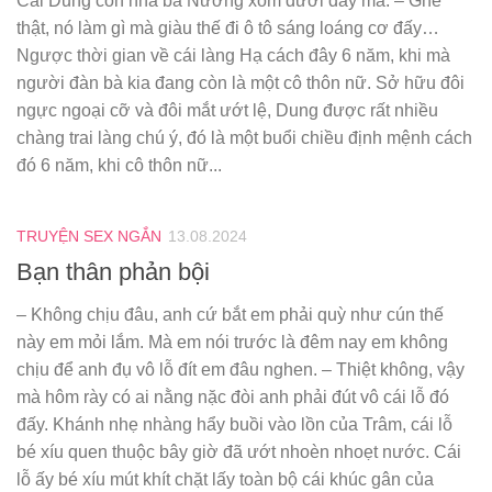
Cái Dung con nhà bà Nương xóm dưới đây mà. – Ghê
thật, nó làm gì mà giàu thế đi ô tô sáng loáng cơ đấy…
Ngược thời gian về cái làng Hạ cách đây 6 năm, khi mà
người đàn bà kia đang còn là một cô thôn nữ. Sở hữu đôi
ngực ngoại cỡ và đôi mắt ướt lệ, Dung được rất nhiều
chàng trai làng chú ý, đó là một buổi chiều định mệnh cách
đó 6 năm, khi cô thôn nữ...
TRUYỆN SEX NGẮN
13.08.2024
Bạn thân phản bội
– Không chịu đâu, anh cứ bắt em phải quỳ như cún thế
này em mỏi lắm. Mà em nói trước là đêm nay em không
chịu để anh đụ vô lỗ đít em đâu nghen. – Thiệt không, vậy
mà hôm rày có ai nằng nặc đòi anh phải đút vô cái lỗ đó
đấy. Khánh nhẹ nhàng hẩy buồi vào lồn của Trâm, cái lỗ
bé xíu quen thuộc bây giờ đã ướt nhoèn nhoẹt nước. Cái
lỗ ấy bé xíu mút khít chặt lấy toàn bộ cái khúc gân của