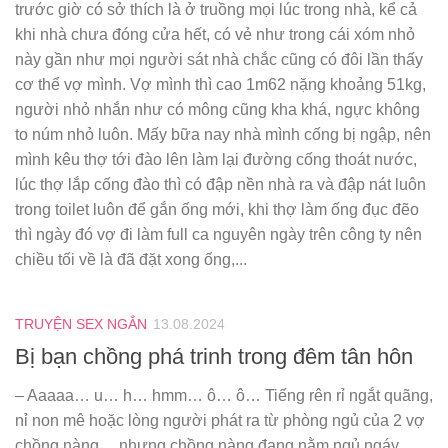
trước giờ có sở thích là ở truồng mọi lúc trong nhà, kể cả
khi nhà chưa đóng cửa hết, có vẻ như trong cái xóm nhỏ
này gần như mọi người sát nhà chắc cũng có đôi lần thấy
cơ thể vợ mình. Vợ mình thì cao 1m62 nặng khoảng 51kg,
người nhỏ nhắn như có mông cũng kha khá, ngực không
to núm nhỏ luôn. Mấy bữa nay nhà mình cống bị ngập, nên
mình kêu thợ tới đào lên làm lại đường cống thoát nước,
lúc thợ lắp cống đào thì có đập nền nhà ra và đập nát luôn
trong toilet luôn để gắn ống mới, khi thợ làm ống đục đẽo
thì ngày đó vợ đi làm full ca nguyên ngày trên công ty nên
chiều tối về là đã đặt xong ống,...
TRUYỆN SEX NGẮN
13.08.2024
Bị bạn chồng phá trinh trong đêm tân hôn
– Aaaaa… u… h… hmm… ô… ô… Tiếng rên rỉ ngắt quãng,
nỉ non mê hoặc lòng người phát ra từ phòng ngủ của 2 vợ
chồng nàng… nhưng chồng nàng đang nằm ngủ ngáy