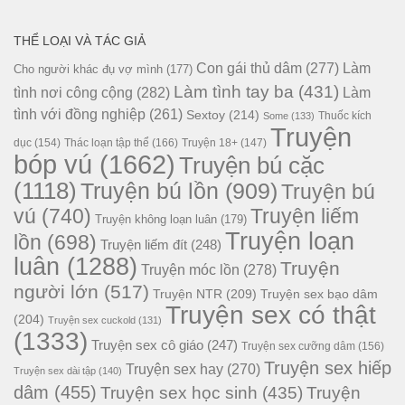
THỂ LOẠI VÀ TÁC GIẢ
Con gái thủ dâm
(277)
Làm
Cho người khác đụ vợ mình
(177)
Làm tình tay ba
(431)
tình nơi công cộng
(282)
Làm
tình với đồng nghiệp
(261)
Sextoy
(214)
Thuốc kích
Some
(133)
Truyện
dục
(154)
Thác loạn tập thể
(166)
Truyện 18+
(147)
bóp vú
(1662)
Truyện bú cặc
(1118)
Truyện bú lồn
(909)
Truyện bú
vú
(740)
Truyện liếm
Truyện không loạn luân
(179)
Truyện loạn
lồn
(698)
Truyện liếm đít
(248)
luân
(1288)
Truyện
Truyện móc lồn
(278)
người lớn
(517)
Truyện NTR
(209)
Truyện sex bạo dâm
Truyện sex có thật
(204)
Truyện sex cuckold
(131)
(1333)
Truyện sex cô giáo
(247)
Truyện sex cưỡng dâm
(156)
Truyện sex hiếp
Truyện sex hay
(270)
Truyện sex dài tập
(140)
dâm
(455)
Truyện sex học sinh
(435)
Truyện