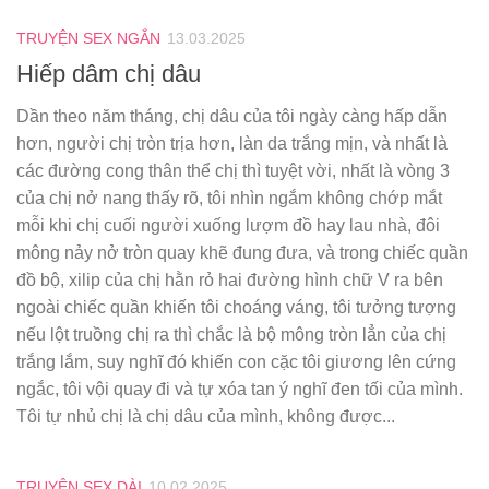
TRUYỆN SEX NGẮN
13.03.2025
Hiếp dâm chị dâu
Dần theo năm tháng, chị dâu của tôi ngày càng hấp dẫn
hơn, người chị tròn trịa hơn, làn da trắng mịn, và nhất là
các đường cong thân thể chị thì tuyệt vời, nhất là vòng 3
của chị nở nang thấy rõ, tôi nhìn ngắm không chớp mắt
mỗi khi chị cuối người xuống lượm đồ hay lau nhà, đôi
mông nảy nở tròn quay khẽ đung đưa, và trong chiếc quần
đồ bộ, xilip của chị hằn rỏ hai đường hình chữ V ra bên
ngoài chiếc quần khiến tôi choáng váng, tôi tưởng tượng
nếu lột truồng chị ra thì chắc là bộ mông tròn lẳn của chị
trắng lắm, suy nghĩ đó khiến con cặc tôi giương lên cứng
ngắc, tôi vội quay đi và tự xóa tan ý nghĩ đen tối của mình.
Tôi tự nhủ chị là chị dâu của mình, không được...
TRUYỆN SEX DÀI
10.02.2025