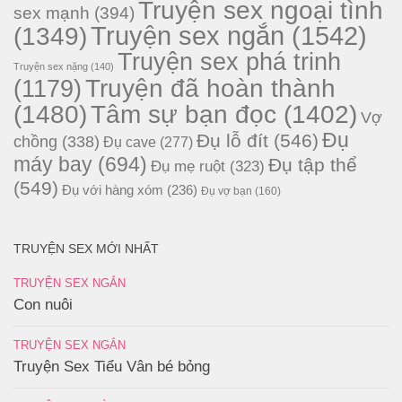
Truyện sex ngoại tình
sex mạnh
(394)
Truyện sex ngắn
(1542)
(1349)
Truyện sex phá trinh
Truyện sex nặng
(140)
Truyện đã hoàn thành
(1179)
(1480)
Tâm sự bạn đọc
(1402)
Vợ
Đụ
Đụ lỗ đít
(546)
chồng
(338)
Đụ cave
(277)
máy bay
(694)
Đụ tập thể
Đụ mẹ ruột
(323)
(549)
Đụ với hàng xóm
(236)
Đụ vợ bạn
(160)
TRUYỆN SEX MỚI NHẤT
TRUYỆN SEX NGẮN
Con nuôi
TRUYỆN SEX NGẮN
Truyện Sex Tiểu Vân bé bỏng