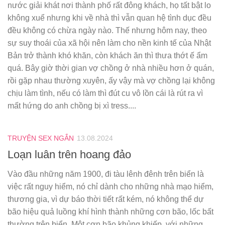
nước giải khát nơi thành phố rất đông khách, họ tất bật lo
không xuể nhưng khi về nhà thì vẫn quan hệ tình dục đều
đều không có chừa ngày nào. Thế nhưng hôm nay, theo
sự suy thoái của xã hội nên làm cho nền kinh tế của Nhật
Bản trở thành khó khăn, còn khách ăn thì thưa thớt ế ẩm
quá. Bây giờ thời gian vợ chồng ở nhà nhiều hơn ở quán,
rồi gặp nhau thường xuyên, ấy vậy mà vợ chồng lại không
chịu làm tình, nếu có làm thì đút cu vô lồn cái là rút ra vì
mất hứng do anh chồng bị xì tress....
TRUYỆN SEX NGẮN
13.08.2024
Loạn luân trên hoang đảo
Vào đầu những năm 1900, đi tàu lênh đênh trên biển là
việc rất nguy hiểm, nó chỉ dành cho những nhà mạo hiểm,
thương gia, vì dự báo thời tiết rất kém, nó không thể dự
bão hiệu quả luồng khí hình thành những cơn bão, lốc bất
thường trên biển. Một cơn bão khủng khiếp, với những