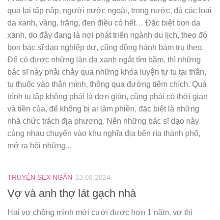
qua lại tấp nập, người nước ngoài, trong nước, đủ các loại
da xanh, vàng, trắng, đen điều có hết… Đặc biệt bọn da
xanh, do đây đang là nơi phát triển ngành du lịch, theo đó
bọn bác sĩ dạo nghiệp dư, cũng đồng hành bám trụ theo.
Để có được những làn da xanh ngắt tím bầm, thì những
bác sĩ này phải chảy qua những khóa luyện tự tu tại thân,
tu thuốc vào thân mình, thông qua đường tiêm chích. Quá
trình tu tập không phải là đơn giản, cũng phải có thời gian
và tiền của, để không bị ai làm phiền, đặc biệt là những
nhà chức trách địa phương. Nên những bác sĩ dạo này
cùng nhau chuyển vào khu nghĩa địa bên rìa thành phố,
mở ra hội những...
TRUYỆN SEX NGẮN
13.08.2024
Vợ và anh thợ lát gạch nhà
Hai vợ chồng mình mới cưới được hơn 1 năm, vợ thì