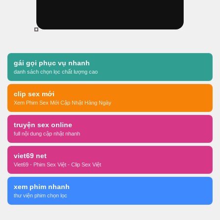
gái gọi phục vụ nhanh
danh sách chọn lọc chất lượng cao
clip sex mới
Xem Phim Sex Mới Cập Nhật Hàng Ngày
truyện sex online
full nội dung cập nhật nhanh
viet69 net
Viet69 - Phim Sex Việt - Clip Sex Việt
xem phim nhanh
thư viện phim chọn lọc