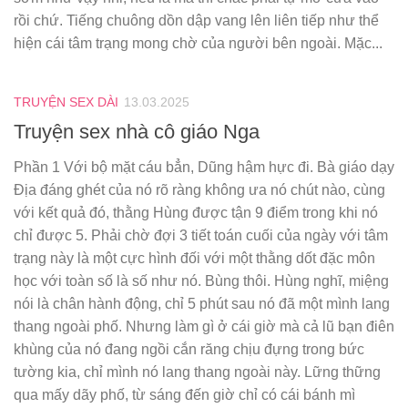
rồi chứ. Tiếng chuông dồn dập vang lên liên tiếp như thể
hiện cái tâm trạng mong chờ của người bên ngoài. Mặc...
TRUYỆN SEX DÀI
13.03.2025
Truyện sex nhà cô giáo Nga
Phần 1 Với bộ mặt cáu bẳn, Dũng hậm hực đi. Bà giáo dạy
Địa đáng ghét của nó rõ ràng không ưa nó chút nào, cùng
với kết quả đó, thằng Hùng được tận 9 điểm trong khi nó
chỉ được 5. Phải chờ đợi 3 tiết toán cuối của ngày với tâm
trạng này là một cực hình đối với một thằng dốt đặc môn
học với toàn số là số như nó. Bùng thôi. Hùng nghĩ, miệng
nói là chân hành động, chỉ 5 phút sau nó đã một mình lang
thang ngoài phố. Nhưng làm gì ở cái giờ mà cả lũ bạn điên
khùng của nó đang ngồi cắn răng chịu đựng trong bức
tường kia, chỉ mình nó lang thang ngoài này. Lững thững
qua mấy dãy phố, từ sáng đến giờ chỉ có cái bánh mì