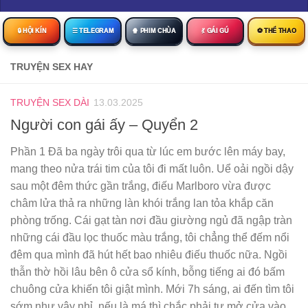
🔒︎ HỘI KÍN
☰ TELEGRAM
🍿 PHIM CHÙA
💃 GÁI GÚ
⚽ THỂ THAO
TRUYỆN SEX HAY
TRUYỆN SEX DÀI
13.03.2025
Người con gái ấy – Quyển 2
Phần 1 Đã ba ngày trôi qua từ lúc em bước lên máy bay,
mang theo nửa trái tim của tôi đi mất luôn. Uể oải ngồi dậy
sau một đêm thức gần trắng, điếu Marlboro vừa được
châm lửa thả ra những làn khói trắng lan tỏa khắp căn
phòng trống. Cái gạt tàn nơi đầu giường ngủ đã ngập tràn
những cái đầu lọc thuốc màu trắng, tôi chẳng thể đếm nổi
đêm qua mình đã hút hết bao nhiêu điếu thuốc nữa. Ngồi
thẫn thờ hồi lâu bên ô cửa sổ kính, bỗng tiếng ai đó bấm
chuông cửa khiến tôi giật mình. Mới 7h sáng, ai đến tìm tôi
sớm như vậy nhỉ, nếu là má thì chắc phải tự mở cửa vào