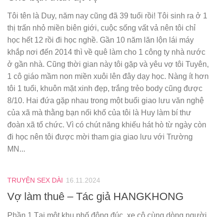
Tôi tên là Duy, năm nay cũng đã 39 tuổi rồi! Tôi sinh ra ở 1
thị trấn nhỏ miền biên giới, cuộc sống vất vả nên tôi chỉ
học hết 12 rồi đi học nghề. Gần 10 năm lăn lộn lái máy
khắp nơi đến 2014 thì về quê làm cho 1 công ty nhà nước
ở gần nhà. Cũng thời gian này tôi gặp và yêu vợ tôi Tuyên,
1 cô giáo mầm non miền xuôi lên đây dạy học. Nàng ít hơn
tôi 1 tuổi, khuôn mặt xinh đẹp, trắng trẻo body cũng được
8/10. Hai đứa gặp nhau trong một buổi giao lưu văn nghệ
của xã mà thằng bạn nối khố của tôi là Huy làm bí thư
đoàn xã tổ chức. Vì có chút năng khiếu hát hò từ ngày còn
đi học nên tôi được mời tham gia giao lưu với Trường
MN...
TRUYỆN SEX DÀI
16.11.2024
Vợ làm thuê – Tác giả HANGKHONG
Phần 1 Tại một khu phố đông đúc, xe cộ cùng dòng người