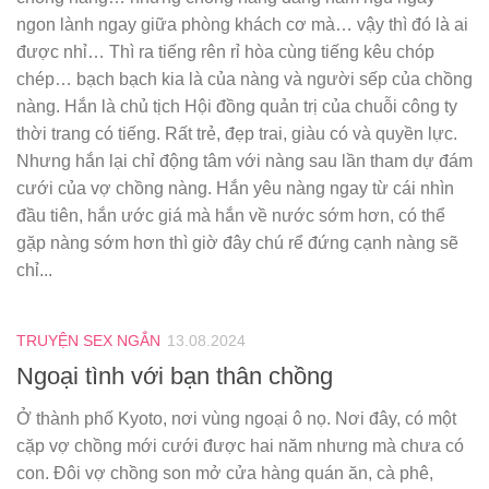
ngon lành ngay giữa phòng khách cơ mà… vậy thì đó là ai
được nhỉ… Thì ra tiếng rên rỉ hòa cùng tiếng kêu chóp
chép… bạch bạch kia là của nàng và người sếp của chồng
nàng. Hắn là chủ tịch Hội đồng quản trị của chuỗi công ty
thời trang có tiếng. Rất trẻ, đẹp trai, giàu có và quyền lực.
Nhưng hắn lại chỉ động tâm với nàng sau lần tham dự đám
cưới của vợ chồng nàng. Hắn yêu nàng ngay từ cái nhìn
đầu tiên, hắn ước giá mà hắn về nước sớm hơn, có thể
gặp nàng sớm hơn thì giờ đây chú rể đứng cạnh nàng sẽ
chỉ...
TRUYỆN SEX NGẮN
13.08.2024
Ngoại tình với bạn thân chồng
Ở thành phố Kyoto, nơi vùng ngoại ô nọ. Nơi đây, có một
cặp vợ chồng mới cưới được hai năm nhưng mà chưa có
con. Đôi vợ chồng son mở cửa hàng quán ăn, cà phê,