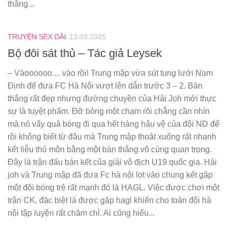
thằng...
TRUYỆN SEX DÀI
13.03.2025
Bộ đôi sát thủ – Tác giả Leysek
– Vàoooooo… vào rồi! Trung mập vừa sút tung lưới Nam
Định để đưa FC Hà Nội vượt lên dẫn trước 3 – 2. Bàn
thắng rất đẹp nhưng đường chuyền của Hải Joh mới thực
sự là tuyệt phẩm. Đỡ bóng một chạm rồi chẳng cần nhìn
mà nó vẩy quả bóng đi qua hết hàng hậu vệ của đội ND để
rồi không biết từ đâu mà Trung mập thoát xuống rất nhanh
kết liễu thủ môn bằng một bàn thắng vô cùng quan trọng.
Đây là trận đấu bán kết của giải vô địch U19 quốc gia. Hải
joh và Trung mập đã đưa Fc hà nội lọt vào chung kết gặp
một đội bóng trẻ rất mạnh đó là HAGL. Việc được chơi một
trận CK, đặc biệt là được gặp hagl khiến cho toàn đội hà
nội tập luyện rất chăm chỉ. Ai cũng hiểu...