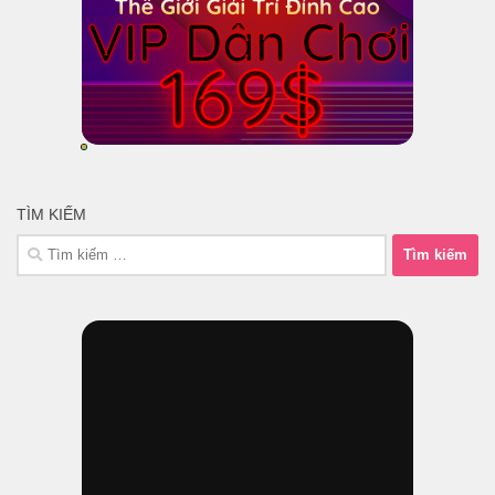
TÌM KIẾM
Tìm
kiếm
cho: