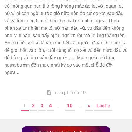
trời nóng quá nên thả rông không mặc áo lót với quần lót
nữa, lại còn ngồi trước gió nữa nên áo cứ cọ xát vào đầu
vú và lồn cũng bị gió thổi cho mát đến phát ngứa. Theo
phản xạ tự nhiên mà tôi sờ nắn đầu vú, vú đầu tiên không
nhô ra tí nào, sau đấy bị tui nghịch rồi mới đứng thẳng lên.
Eo ơi chứ sờ cái là râm ran hết cả người. Chân thì dạng ra
để gió thốc vào lồn, cuối cùng tôi cọ xát vú đến mức đầu vú
đỏ bừng và lồn chảy đầy nước. … Mọi người có từng
ngứa bướm đến mức phải kỳ cọ vào một chỗ để đỡ
ngứa...
Trang 1 trên 19
1
2
3
4
...
10
...
»
Last »