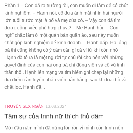
Phần 1 – Con đã ra trường rồi, con muốn đi làm để có chút
kinh nghiệm. – Hạnh nói, cô đưa ánh mắt nhìn hai người
lớn tuổi trước mặt là bố và mẹ của cô. – Vậy con đã tìm
được công việc phù hợp chưa? – Mẹ Hạnh hỏi. – Con
nghĩ chắc làm ở một quán bán quần áo, sau này muốn
chắt góp kinh nghiệm để kinh doanh. – Hạnh đáp. Hai ông
bà thì cũng không có ý cấm cản gì cả vì từ khi còn nhỏ
Hạnh đã tỏ ra là một người tự chủ rồi cho nên với những
quyết định của con hai ông bà chỉ động viên và cổ vũ tinh
thần thôi. Hạnh lên mạng và tìm hiểm ghi chép lại những
địa điểm cần tuyển nhân viên bán hàng, sau khi loại bỏ và
chắt lọc, Hạnh đã...
TRUYỆN SEX NGẮN
13.08.2024
Tâm sự của trinh nữ thích thủ dâm
Mới đầu năm mình đã nứng lồn rồi, vì mình còn trinh nên