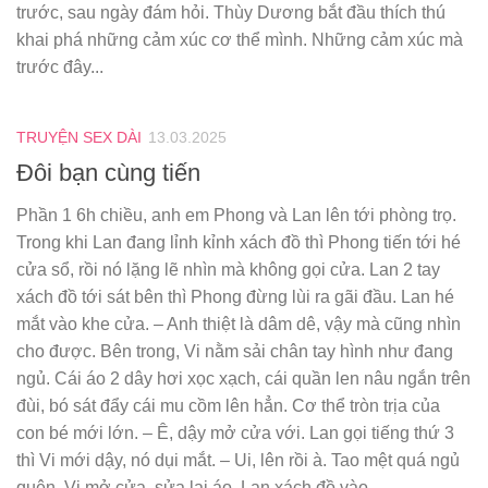
trước, sau ngày đám hỏi. Thùy Dương bắt đầu thích thú
khai phá những cảm xúc cơ thể mình. Những cảm xúc mà
trước đây...
TRUYỆN SEX DÀI
13.03.2025
Đôi bạn cùng tiến
Phần 1 6h chiều, anh em Phong và Lan lên tới phòng trọ.
Trong khi Lan đang lỉnh kỉnh xách đồ thì Phong tiến tới hé
cửa sổ, rồi nó lặng lẽ nhìn mà không gọi cửa. Lan 2 tay
xách đồ tới sát bên thì Phong đừng lùi ra gãi đầu. Lan hé
mắt vào khe cửa. – Anh thiệt là dâm dê, vậy mà cũng nhìn
cho được. Bên trong, Vi nằm sải chân tay hình như đang
ngủ. Cái áo 2 dây hơi xọc xạch, cái quần len nâu ngắn trên
đùi, bó sát đẩy cái mu cồm lên hẳn. Cơ thể tròn trịa của
con bé mới lớn. – Ê, dậy mở cửa với. Lan gọi tiếng thứ 3
thì Vi mới dậy, nó dụi mắt. – Ui, lên rồi à. Tao mệt quá ngủ
quên. Vi mở cửa, sửa lại áo, Lan xách đồ vào....