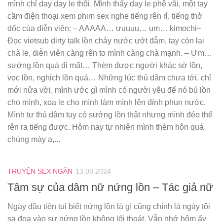
mình chỉ day day le thôi. Mình thấy day le phê vãi, một tay
cầm điện thoại xem phim sex nghe tiếng rên rỉ, tiếng thở
dốc của diễn viên: – AAAAA… ưuuuu… um… kimochi~
Đọc vietsub dirty talk lồn chảy nước ướt đẫm, tay còn lại
chà le, diễn viên càng rên to mình càng chà mạnh. – Ưm…
sướng lồn quá đi mất… Thèm được người khác sờ lồn,
vọc lồn, nghịch lồn quá… Những lúc thủ dâm chưa tới, chỉ
mới nửa vời, mình ước gì mình có người yêu để nó bú lồn
cho mình, xoa le cho mình làm mình lên đỉnh phun nước.
Mình tự thủ dâm tuy có sướng lồn thật nhưng mình đéo thể
rên ra tiếng được. Hôm nay tự nhiên mình thèm hôn quá
chúng mày ạ,...
TRUYỆN SEX NGẮN
13.08.2024
Tâm sự của dâm nữ nứng lồn – Tác giả nữ
Ngày đầu tiên tui biết nứng lồn là gì cũng chính là ngày tôi
sa đọa vào sự nứng lồn không lối thoát. Vẫn nhớ hôm ấy