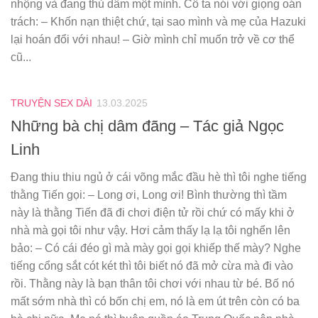
nhộng và đang thủ dâm một mình. Cô ta nói với giọng oán
trách: – Khốn nạn thiệt chứ, tại sao mình và mẹ của Hazuki
lại hoán đổi với nhau! – Giờ mình chỉ muốn trở về cơ thể
cũ...
TRUYỆN SEX DÀI
13.03.2025
Những bà chị dâm đãng – Tác giả Ngọc
Linh
Đang thiu thiu ngủ ở cái võng mắc đầu hè thì tôi nghe tiếng
thằng Tiến gọi: – Long ơi, Long ơi! Bình thường thì tầm
này là thằng Tiến đã đi chơi điện tử rồi chứ có mấy khi ở
nhà mà gọi tôi như vậy. Hơi cảm thấy lạ lạ tôi nghển lên
bảo: – Có cái đéo gì mà mày gọi gọi khiếp thế mày? Nghe
tiếng cổng sắt cót két thì tôi biết nó đã mở cừa mà đi vào
rồi. Thằng này là bạn thân tôi chơi với nhau từ bé. Bố nó
mất sớm nhà thì có bốn chị em, nó là em út trên còn có ba