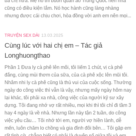
bà chị nữa. Mẹ nó thì buôn quần áo Trung Quốc nên nhà
cũng có điều kiện lắm. Nó học hành cũng làng nhàng
nhưng được cái chịu chơi, hòa đồng vời anh em nên mọi...
TRUYỆN SEX DÀI
13.03.2025
Cùng lúc với hai chị em – Tác giả
Longhuongthao
Phần 1 Đưa ly cà phê lên môi, tôi liếm 1 chút, vị cà phê
đắng, cùng mùi thơm của sữa, của cà phê xộc lên mũi tôi.
Nhâm nhi ly cà phê cũng là thú vui của cuộc sống. Thường
ngày do công việc thì vẫn là vậy, nhưng mấy ngày hôm nay
lại khác, tôi phải xa nhà, công việc của người kỹ sư xây
dựng. Tôi đang nhớ vợ rất nhiều, mọi khi thì tôi chỉ đi tầm 3
hay 4 ngày là về nhà. Nhưng lần này tận 2 tuần, do công
việc yêu cầu… Tôi nhớ tới em, người vợ hiền lành, dễ
mến, luôn chăm lo chồng và gia đình đôi bên… Tôi gặp em
rất tình cờ, chẳng biết có phải là duyên số giữa tôi và em