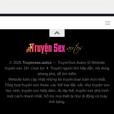
© 2026
Truyensex.autos
— TruyenSex.Autos ☑️ Website
truyện sex 18+ chọn lọc ✦ Truyện người lớn hấp dẫn, nội dung
phong phú, dễ tìm kiếm
Website luôn cập nhật những bộ truyện loạn luân mới nhất.
Tổng hợp truyện sex thuộc các thể loại đặc sắc như truyện sex
học sinh, truyện sex hiếp dâm, đụ tập thể, truyện sex phá trinh
một cách nhanh nhất. Hỗ trợ mọi thiết bị như di động và máy
tính bảng.