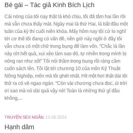
Bé gái – Tác giả Kinh Bích Lịch
Cái nóng của tối nay thật là khó chịu, tôi đã tắm hai lần rồi
mà vẫn chưa thấy mát. Ngày mai là thứ Hai, là bắt đầu một
tuần của kỳ thi cuối niên khóa. Mấy hôm nay tôi cứ lo nghĩ
tới cơ thể tôi đang có vấn đề, nên giờ này ngồi ở đây tôi
vẫn chưa có một chữ trong bụng để làm vốn. “Chắc là lần
này rớt hết quá, xui xẻo làm sao đó, tự nhiên trong mình bị
nóng ran như sốt” Tôi nói thầm trong bụng rồi ráng cầm
cuốn sách lên. Tôi lật tới chương 10 của môn Kỹ Thuật
Nông Nghiệp, môn mà tôi ghét nhất. Hít một hơi thật dài tôi
thở ra có vẻ ngao ngán. “Còn vài chương chưa đọc, úi trời
ơi sao mà nó dài quá vậy nè! Toàn là những thứ gì đâu
không,...
TRUYỆN SEX NGẮN
13.08.2024
Hạnh dâm