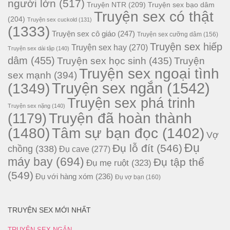
người lớn
(517)
Truyện NTR
(209)
Truyện sex bạo dâm
Truyện sex có thật
(204)
Truyện sex cuckold
(131)
(1333)
Truyện sex cô giáo
(247)
Truyện sex cưỡng dâm
(156)
Truyện sex hiếp
Truyện sex hay
(270)
Truyện sex dài tập
(140)
dâm
(455)
Truyện sex học sinh
(435)
Truyện
Truyện sex ngoại tình
sex mạnh
(394)
Truyện sex ngắn
(1542)
(1349)
Truyện sex phá trinh
Truyện sex nặng
(140)
Truyện đã hoàn thành
(1179)
(1480)
Tâm sự bạn đọc
(1402)
Vợ
Đụ
Đụ lỗ đít
(546)
chồng
(338)
Đụ cave
(277)
máy bay
(694)
Đụ tập thể
Đụ mẹ ruột
(323)
(549)
Đụ với hàng xóm
(236)
Đụ vợ bạn
(160)
TRUYỆN SEX MỚI NHẤT
TRUYỆN SEX NGẮN