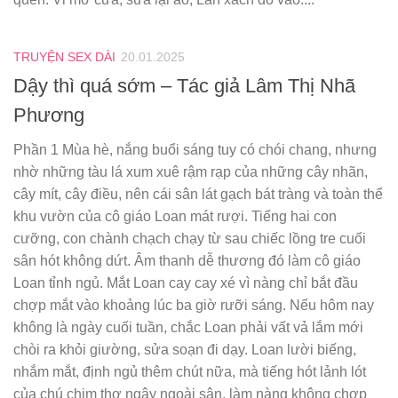
TRUYỆN SEX DÀI
20.01.2025
Dậy thì quá sớm – Tác giả Lâm Thị Nhã
Phương
Phần 1 Mùa hè, nắng buổi sáng tuy có chói chang, nhưng
nhờ những tàu lá xum xuê rậm rạp của những cây nhãn,
cây mít, cây điều, nên cái sân lát gạch bát tràng và toàn thể
khu vườn của cô giáo Loan mát rượi. Tiếng hai con
cưỡng, con chành chạch chạy từ sau chiếc lồng tre cuối
sân hót không dứt. Âm thanh dễ thương đó làm cô giáo
Loan tỉnh ngủ. Mắt Loan cay cay xé vì nàng chỉ bắt đầu
chợp mắt vào khoảng lúc ba giờ rưỡi sáng. Nếu hôm nay
không là ngày cuối tuần, chắc Loan phải vất vả lắm mới
chòi ra khỏi giường, sửa soạn đi dạy. Loan lười biếng,
nhắm mắt, định ngủ thêm chút nữa, mà tiếng hót lảnh lót
của chú chim thơ ngây ngoài sân, làm nàng không chợp