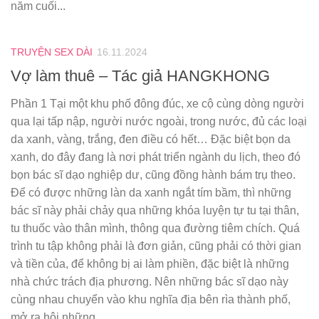
năm cuối...
TRUYỆN SEX DÀI
16.11.2024
Vợ làm thuê – Tác giả HANGKHONG
Phần 1 Tại một khu phố đông đúc, xe cộ cùng dòng người
qua lại tấp nập, người nước ngoài, trong nước, đủ các loại
da xanh, vàng, trắng, đen điều có hết… Đặc biệt bọn da
xanh, do đây đang là nơi phát triển ngành du lịch, theo đó
bọn bác sĩ dạo nghiệp dư, cũng đồng hành bám trụ theo.
Để có được những làn da xanh ngắt tím bầm, thì những
bác sĩ này phải chảy qua những khóa luyện tự tu tại thân,
tu thuốc vào thân mình, thông qua đường tiêm chích. Quá
trình tu tập không phải là đơn giản, cũng phải có thời gian
và tiền của, để không bị ai làm phiền, đặc biệt là những
nhà chức trách địa phương. Nên những bác sĩ dạo này
cùng nhau chuyển vào khu nghĩa địa bên rìa thành phố,
mở ra hội những...