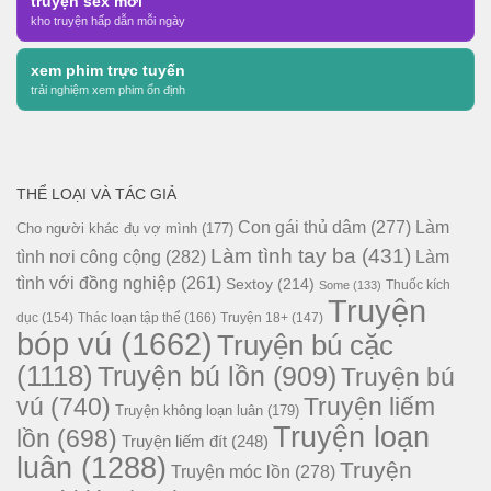
truyện sex mới
kho truyện hấp dẫn mỗi ngày
xem phim trực tuyến
trải nghiệm xem phim ổn định
THỂ LOẠI VÀ TÁC GIẢ
Con gái thủ dâm
(277)
Làm
Cho người khác đụ vợ mình
(177)
Làm tình tay ba
(431)
tình nơi công cộng
(282)
Làm
tình với đồng nghiệp
(261)
Sextoy
(214)
Thuốc kích
Some
(133)
Truyện
dục
(154)
Thác loạn tập thể
(166)
Truyện 18+
(147)
bóp vú
(1662)
Truyện bú cặc
(1118)
Truyện bú lồn
(909)
Truyện bú
vú
(740)
Truyện liếm
Truyện không loạn luân
(179)
Truyện loạn
lồn
(698)
Truyện liếm đít
(248)
luân
(1288)
Truyện
Truyện móc lồn
(278)