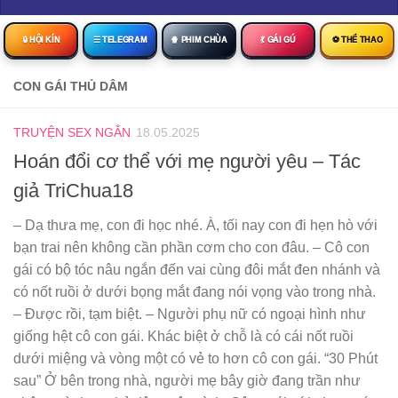
🔒︎ HỘI KÍN
☰ TELEGRAM
🍿 PHIM CHÙA
💃 GÁI GÚ
⚽ THỂ THAO
CON GÁI THỦ DÂM
TRUYỆN SEX NGẮN
18.05.2025
Hoán đổi cơ thể với mẹ người yêu – Tác
giả TriChua18
– Dạ thưa mẹ, con đi học nhé. À, tối nay con đi hẹn hò với
bạn trai nên không cần phần cơm cho con đâu. – Cô con
gái có bộ tóc nâu ngắn đến vai cùng đôi mắt đen nhánh và
có nốt ruồi ở dưới bọng mắt đang nói vọng vào trong nhà.
– Được rồi, tạm biệt. – Người phụ nữ có ngoại hình như
giống hệt cô con gái. Khác biệt ở chỗ là có cái nốt ruồi
dưới miệng và vòng một có vẻ to hơn cô con gái. “30 Phút
sau” Ở bên trong nhà, người mẹ bây giờ đang trần như