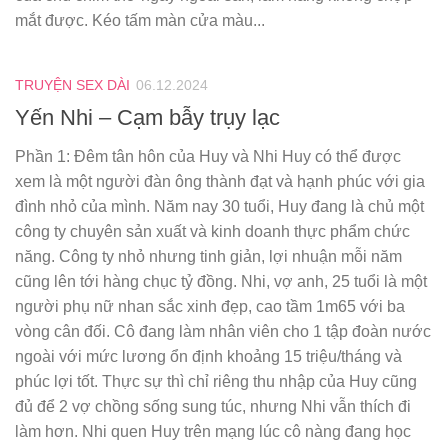
mắt được. Kéo tấm màn cửa màu...
TRUYỆN SEX DÀI
06.12.2024
Yến Nhi – Cạm bẫy trụy lạc
Phần 1: Đêm tân hôn của Huy và Nhi Huy có thể được
xem là một người đàn ông thành đạt và hạnh phúc với gia
đình nhỏ của mình. Năm nay 30 tuổi, Huy đang là chủ một
công ty chuyên sản xuất và kinh doanh thực phẩm chức
năng. Công ty nhỏ nhưng tinh giản, lợi nhuận mỗi năm
cũng lên tới hàng chục tỷ đồng. Nhi, vợ anh, 25 tuổi là một
người phụ nữ nhan sắc xinh đẹp, cao tầm 1m65 với ba
vòng cân đối. Cô đang làm nhân viên cho 1 tập đoàn nước
ngoài với mức lương ổn định khoảng 15 triệu/tháng và
phúc lợi tốt. Thực sự thì chỉ riêng thu nhập của Huy cũng
đủ để 2 vợ chồng sống sung túc, nhưng Nhi vẫn thích đi
làm hơn. Nhi quen Huy trên mạng lúc cô nàng đang học