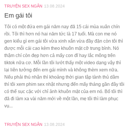
TRUYỆN SEX NGẮN
13.08.2024
Em gái tôi
Tôi có một đứa em gái năm nay đã 15 cái mùa xuân chín
rồi. Tôi thì hơn nó hai năm tức là 17 tuổi. Mà con mẹ nó
gen kiểu gì em gái tôi vừa xinh xắn vừa đầy đặn còn tôi thì
được mỗi cái cao kèm theo khuôn mặt cỡ trung bình. Nó
thậm chí còn đẹp hơn cả mấy con đĩ hay lắc mông trên
tiktok nữa cơ. Mỗi lần tôi lướt thấy một video dạng vậy thì
lại liên tưởng đến em gái mình và không thèm xem nữa.
Nếu phải thú nhận thì khoảng thời gian tập tành thủ dâm
thì tôi xem phim sex nhật nhưng đến mấy tháng gần đây tôi
có thể sục cặc với chỉ ảnh khuôn mặt của em nó. Bố tôi thì
đã đi làm xa vài năm mới về một lần, mẹ tôi thì làm phục
vụ...
TRUYỆN SEX NGẮN
13.08.2024