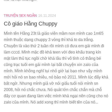
TRUYỆN SEX NGẮN
16.11.2024
Cô giáo Hằng Chuppy
Mình tên Hằng 23t là giáo viên mầm non mình cao 1m65
mình thuộc dạng chuppy 3 vòng thì khá to da trắng.
Chuyện là vào thứ 2 tuần rồi mình có đưa em gái mình đi
làm cccd. Mình mặc đồ khá teen với đeo khẩu trang kín
mặt làm thủ tục ngồi chờ khá lâu thì vô tình có thằng bé
cũng trạc tuổi em gái mình lại bắt chuyện xin zalo của
mình. Mình không nghĩ tụi nhỏ giờ lại bạo như vậy mình
mới hỏi nó sn bao nhiêu, nó bảo nó 2011. Mình lúc đấy khá
bất ngờ. Nhưng mình giả vờ nói giấu tuổi nói mình sn
2008, hỏi nó chắc chưa. Nó quát lớn chắc chắn mà chỗ
đấy cơ quan đang làm việc mình khá ngại nên cũng cho nó
zalo của mình. Nó add xong thì mình biết tên của nó...